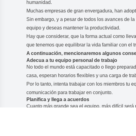
humanidad.
Muchas empresas de gran envergadura, han adoptado e
Sin embargo, y a pesar de todos los avances de la t
equipo y deseas mantener la productividad.
Hay que considerar, que la forma actual como llev
que tenemos que equilibrar la vida familiar con el t
A continuación, mencionaremos algunos consejo
Adecua a tu equipo personal de trabajo
​No todo el mundo está capacitado o llego prepara
casa, esperan horarios flexibles y una​ ​carga​ ​de​ ​trabajo
Por lo tanto, intenta trabajar con los miembros tu equip
comunicación​ ​para​ ​trabajar​ ​en​ ​conjunto.
Planifica y llega a acuerdos
Cuanto más grande sea el equipo, más difícil será 
La principal paradoja de la gestión de equipos remo
concreto: desarrollar junto a cada trabajador las expecta
Sobretodo permitir que logren un equilibrio entre su