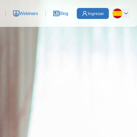
Webinars
Blog
Ingresar
Español
English
ormulario de inicio de sesión
orreo electrónico
ontraseña
Iniciar sesión
Regístrate aquí