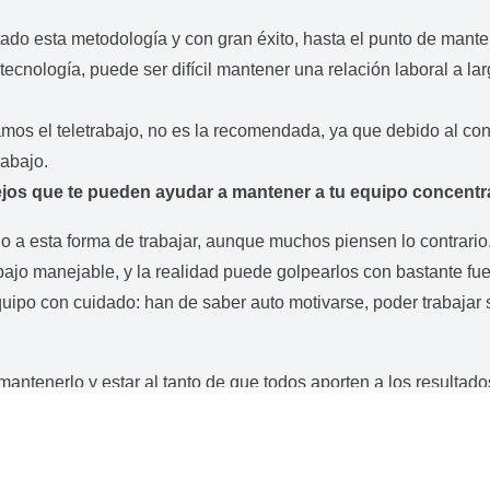
sta​ ​metodología​ y ​con​ ​gran​ ​éxito, hasta el punto de man
ecnología, puede ser difícil mantener una relación laboral a lar
amos el teletrabajo, no es la recomendada, ya que debido al c
rabajo.
s que te pueden ayudar a mantener a tu equipo concentrad
do a esta forma de trabajar, aunque muchos piensen lo contrar
​ ​manejable,​ ​y​ ​la​ ​realidad​ ​puede​ ​golpearlos​ ​con​ ​bastante​ ​fu
o con cuidado: han de saber auto motivarse, poder trabajar​ ​sin​ ​sup
mantenerlo y estar al tanto de que todos aporten a los resultado
tos es que hay que permitir horarios flexibles y a la vez manten
tivas, plazos e hitos a alcanzar con sus tareas, definir ​su​ ​alcance​
s labores de casa y el trabajo.