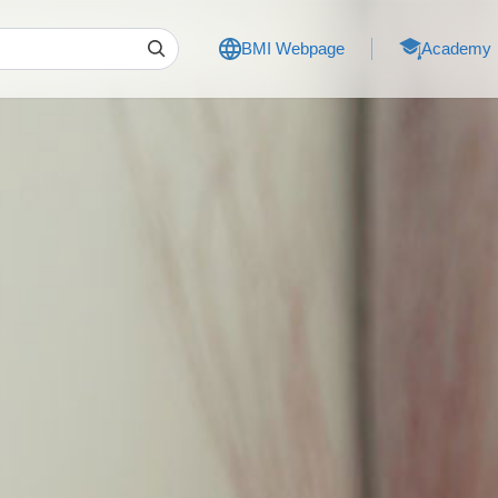
BMI Webpage
Academy
F
C
C