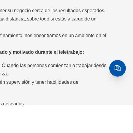
tener su negocio cerca de los resultados esperados.
ga distancia, sobre todo si estás a cargo de un
onfinamiento, nos encontramos en un ambiente en el
o y motivado durante el teletrabajo:
io. Cuando las personas comienzan a trabajar desde
erza.
ervisión​ ​y​ ​tener​ ​habilidades​ ​de​ ​
s deseados.​
er la consistencia, de allí la necesidad de un plan
 ​y​ ​el​ ​modo​ ​de​ ​medir​ ​los ​resultados.